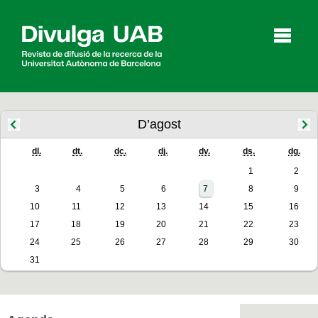
p
a
l
D’agost
dl.
dt.
dc.
dj.
dv.
ds.
dg.
Articles
Entrevistes
Vídeos
1
2
3
4
5
6
7
8
9
10
11
12
13
14
15
16
Agenda
17
18
19
20
21
22
23
24
25
26
27
28
29
30
31
English
Español
CERCAR