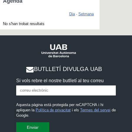
Agenda
Dia
·
Setmana
No s'han trobat resultats
BUTLLETÍ DIVULGA UAB
Si vols rebre el nostre butlletí al teu correu
Aquesta pàgina està protegida per reCAPTCHA i hi
apliquen la
Política de privacitat
i els
Termes del servei
de
Google.