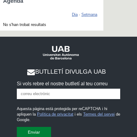
Agenda
Dia
·
Setmana
No s'han trobat resultats
BUTLLETÍ DIVULGA UAB
Si vols rebre el nostre butlletí al teu correu
Aquesta pàgina està protegida per reCAPTCHA i hi
apliquen la
Política de privacitat
i els
Termes del servei
de
Google.