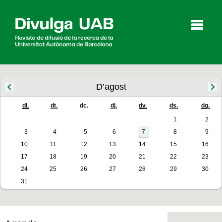
p
a
l
D’agost
dl.
dt.
dc.
dj.
dv.
ds.
dg.
Articles
Entrevistes
Vídeos
1
2
3
4
5
6
7
8
9
10
11
12
13
14
15
16
Agenda
17
18
19
20
21
22
23
24
25
26
27
28
29
30
31
English
Español
CERCAR