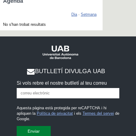
Agenda
Dia
·
Setmana
No s'han trobat resultats
BUTLLETÍ DIVULGA UAB
Si vols rebre el nostre butlletí al teu correu
Aquesta pàgina està protegida per reCAPTCHA i hi
apliquen la
Política de privacitat
i els
Termes del servei
de
Google.