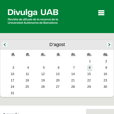
p
a
l
D’agost
dl.
dt.
dc.
dj.
dv.
ds.
dg.
Articles
Entrevistes
Vídeos
1
2
3
4
5
6
7
8
9
10
11
12
13
14
15
16
Agenda
17
18
19
20
21
22
23
24
25
26
27
28
29
30
31
English
Español
CERCAR