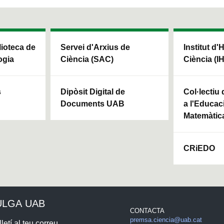
blioteca de
Servei d'Arxius de
Institut d'
ogia
Ciència (SAC)
Ciència (I
s
Dipòsit Digital de
Col·lectiu
Documents UAB
a l'Educaci
Matemàtic
CRiEDO
ULGA UAB
CONTACTA
premsa.ciencia@uab.cat
letí al teu correu