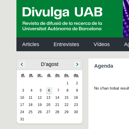
p
a
l
Articles
Entrevistes
Vídeos
A
D’agost
Agenda
dl.
dt.
dc.
dj.
dv.
ds.
dg.
1
2
No s'han trobat resul
3
4
5
6
7
8
9
10
11
12
13
14
15
16
17
18
19
20
21
22
23
24
25
26
27
28
29
30
31