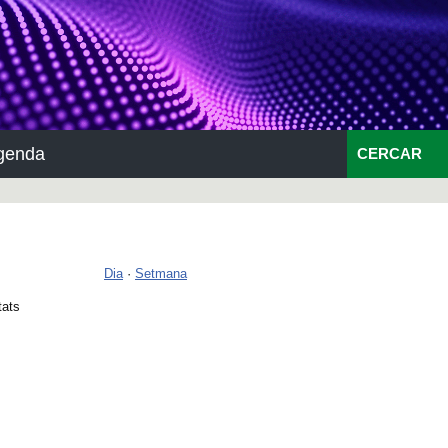
genda
CERCAR
Dia
·
Setmana
tats