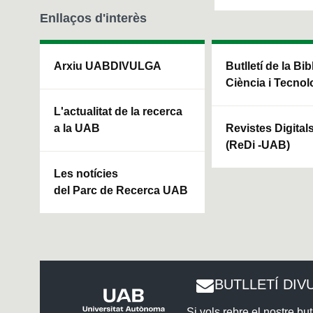
Enllaços d'interès
Arxiu UABDIVULGA
Butlletí de la Bi
Ciència i Tecnol
L'actualitat de la recerca
a la UAB
Revistes Digital
(ReDi -UAB)
Les notícies
del Parc de Recerca UAB
BUTLLETÍ DIV
Si vols rebre el nostre butl