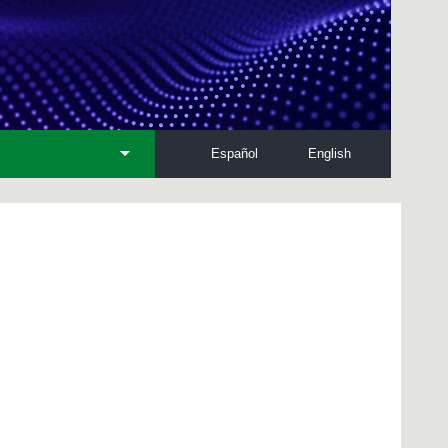
Español
English