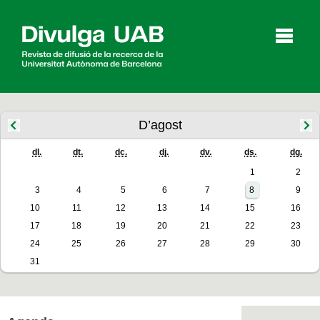
p
a
l
D’agost
dl.
dt.
dc.
dj.
dv.
ds.
dg.
Articles
Entrevistes
Vídeos
1
2
3
4
5
6
7
8
9
10
11
12
13
14
15
16
Agenda
17
18
19
20
21
22
23
24
25
26
27
28
29
30
31
English
Español
CERCAR