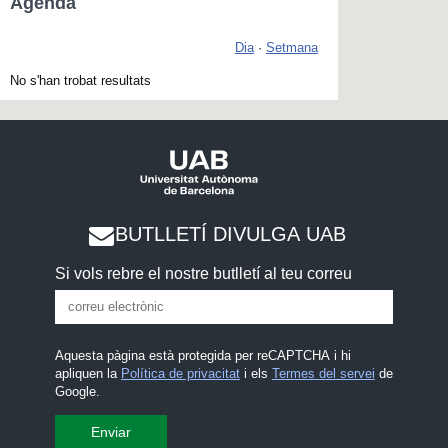
Agenda
Dia
·
Setmana
No s'han trobat resultats
BUTLLETÍ DIVULGA UAB
Si vols rebre el nostre butlletí al teu correu
Aquesta pàgina està protegida per reCAPTCHA i hi
apliquen la
Política de privacitat
i els
Termes del servei
de
Google.