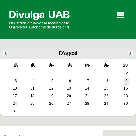
p
a
l
D’agost
dl.
dt.
dc.
dj.
dv.
ds.
dg.
Articles
Entrevistes
Vídeos
1
2
3
4
5
6
7
8
9
10
11
12
13
14
15
16
Agenda
17
18
19
20
21
22
23
24
25
26
27
28
29
30
31
English
Español
CERCAR