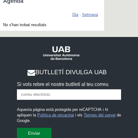
Agenda
Dia
·
Setmana
No s'han trobat resultats
BUTLLETÍ DIVULGA UAB
Si vols rebre el nostre butlletí al teu correu
Aquesta pàgina està protegida per reCAPTCHA i hi
apliquen la
Política de privacitat
i els
Termes del servei
de
Google.