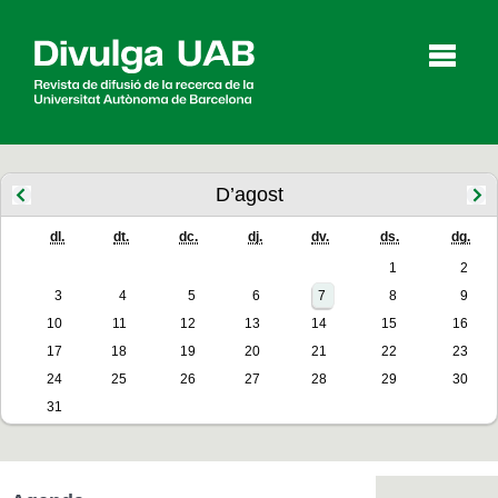
p
a
l
D’agost
dl.
dt.
dc.
dj.
dv.
ds.
dg.
Articles
Entrevistes
Vídeos
1
2
3
4
5
6
7
8
9
10
11
12
13
14
15
16
Agenda
17
18
19
20
21
22
23
24
25
26
27
28
29
30
31
English
Español
CERCAR