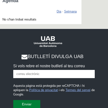
Agenda
Dia
·
Setmana
No s'han trobat resultats
BUTLLETÍ DIVULGA UAB
Si vols rebre el nostre butlletí al teu correu
Aquesta pàgina està protegida per reCAPTCHA i hi
apliquen la
Política de privacitat
i els
Termes del servei
de
Google.