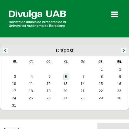
p
a
l
D’agost
dl.
dt.
dc.
dj.
dv.
ds.
dg.
Articles
Entrevistes
Vídeos
1
2
3
4
5
6
7
8
9
10
11
12
13
14
15
16
Agenda
17
18
19
20
21
22
23
24
25
26
27
28
29
30
31
English
Español
CERCAR