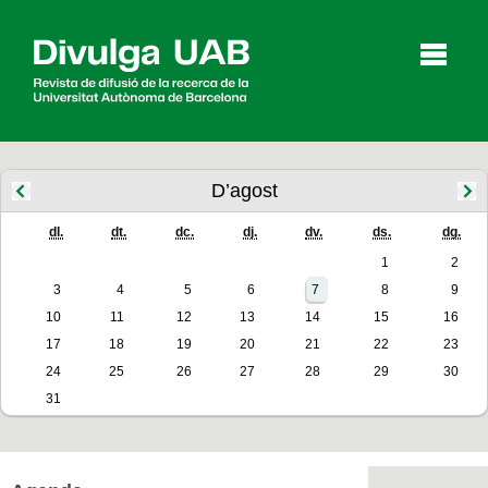
p
a
l
D’agost
dl.
dt.
dc.
dj.
dv.
ds.
dg.
Articles
Entrevistes
Vídeos
1
2
3
4
5
6
7
8
9
10
11
12
13
14
15
16
Agenda
17
18
19
20
21
22
23
24
25
26
27
28
29
30
31
English
Español
CERCAR