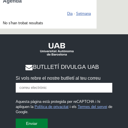
Agenda
Dia
·
Setmana
No s'han trobat resultats
BUTLLETÍ DIVULGA UAB
Si vols rebre el nostre butlletí al teu correu
Aquesta pàgina està protegida per reCAPTCHA i hi
apliquen la
Política de privacitat
i els
Termes del servei
de
Google.