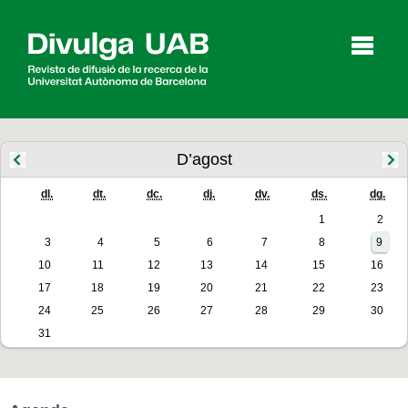
p
a
l
D’agost
dl.
dt.
dc.
dj.
dv.
ds.
dg.
Articles
Entrevistes
Vídeos
1
2
3
4
5
6
7
8
9
10
11
12
13
14
15
16
Agenda
17
18
19
20
21
22
23
24
25
26
27
28
29
30
31
English
Español
CERCAR