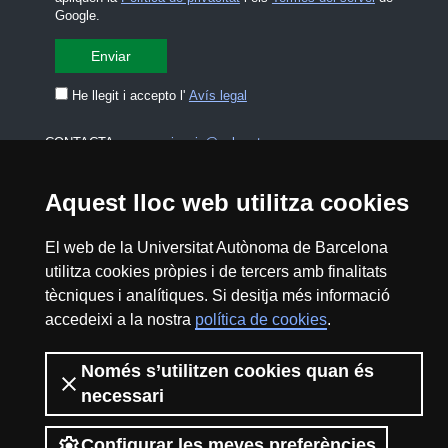
Google.
He llegit i accepto l'
Avís legal
CONTACTA
premsa.ciencia@uab.cat
Avís legal
Protecció de dades
Aquest lloc web utilitza cookies
Sobre el web
Accessibilitat web
El web de la Universitat Autònoma de Barcelona
utilitza cookies pròpies i de tercers amb finalitats
Mapa del web UAB
tècniques i analítiques. Si desitja més informació
accedeixi a la nostra
política de cookies
.
2026 Divulga UAB - Creative Commons
Reconeixement - No Comercial (CC BY NC) -
Només s’utilitzen cookies quan és
ISSN: 2014-6388
necessari
View low-bandwidth version
Configurar les meves preferències