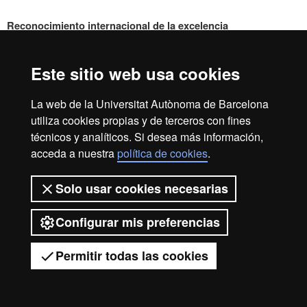
Reconocimiento internacional de la excelencia
HR
Este sitio web usa cookies
Excell
La web de la Universitat Autònoma de Barcelona
Inicio
Aviso legal
Política de privacidad
utiliza cookies propias y de terceros con fines
técnicos y analíticos. Si desea más información,
Protección de datos
Sobre la web
acceda a nuestra
política de cookies
.
in
Somos una universidad líder que imparte una docencia de
calidad, diversificada, multidisciplinaria y flexible, adecuada
Solo usar cookies necesarias
a las necesidades de la sociedad y adaptada a los nuevos
modelos de la Europa del conocimiento. La UAB es
Resea
Configurar mis preferencias
reconocida internacionalmente por la calidad y el carácter
innovador de su investigación.
Permitir todas las cookies
2026 Universitat Autònoma de Barcelona
-