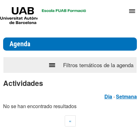
UAB
C
Universitat
Autònoma
a
de
p
Barcelona
d
Agenda
el
m
d
Filtros temáticos de la agenda
Clica
T
aquí
y
Actividades
para
D
desplegar
Dia
·
Setmana
H
el
No se han encontrado resultados
calendario
de
«
la
agenda