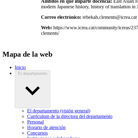
Ámbitos en que imparte docencia:
East Asian H
modern Japanese history, history of translation in
Correo electrònico:
rebekah.clements@icrea.cat
Web:
https://www.icrea.cat/community/icreas/23
clements/
Mapa de la web
Inicio
El departamento
El departamento (visión general)
Currículum de la directora del departamento
Personal
Horario de atención
Concursos