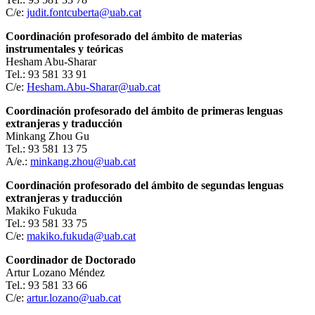
C/e:
judit.fontcuberta@uab.cat
Coordinación profesorado del ámbito de materias
instrumentales y teóricas
Hesham Abu-Sharar
Tel.: 93 581 33 91
C/e:
Hesham.Abu-Sharar@uab.cat
Coordinación profesorado del ámbito de primeras lenguas
extranjeras y traducción
Minkang Zhou Gu
Tel.: 93 581 13 75
A/e.:
minkang.zhou@uab.cat
Coordinación profesorado del ámbito de segundas lenguas
extranjeras y traducción
Makiko Fukuda
Tel.: 93 581 33 75
C/e:
makiko.fukuda@uab.cat
Coordinador de Doctorado
Artur Lozano Méndez
Tel.: 93 581 33 66
C/e:
artur.lozano@uab.cat