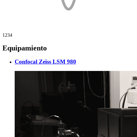
1
2
3
4
Equipamiento
Confocal Zeiss LSM 980