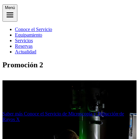
Menú
Conoce el Servicio
Equipamiento
Servicios
Reservas
Actualidad
Promoción 2
Qué es el SMiDRX?
Conoce el Servicio de Microscopía y Difracción de
Rayos X
Saber más
Conoce el Servicio de Microscopía y Difracción de
Rayos X