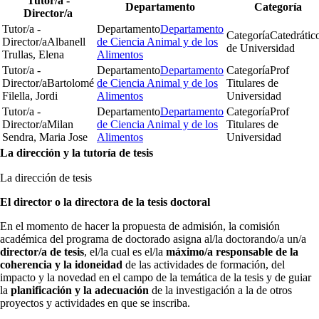
Tutor/a -
Departamento
Categoría
Director/a
Tutor/a -
Departamento
Departamento
Categoría
Catedrátic
Director/a
Albanell
de Ciencia Animal y de los
de Universidad
Trullas, Elena
Alimentos
Tutor/a -
Departamento
Departamento
Categoría
Prof
Director/a
Bartolomé
de Ciencia Animal y de los
Titulares de
Filella, Jordi
Alimentos
Universidad
Tutor/a -
Departamento
Departamento
Categoría
Prof
Director/a
Milan
de Ciencia Animal y de los
Titulares de
Sendra, Maria Jose
Alimentos
Universidad
La dirección y la tutoría de tesis
La dirección de tesis
El director o la directora de la tesis doctoral
En el momento de hacer la propuesta de admisión, la comisión
académica del programa de doctorado asigna al/la doctorando/a un/a
director/a de tesis
, el/la cual es el/la
máximo/a responsable de la
coherencia y la idoneidad
de las actividades de formación, del
impacto y la novedad en el campo de la temática de la tesis y de guiar
la
planificación y la adecuación
de la investigación a la de otros
proyectos y actividades en que se inscriba.