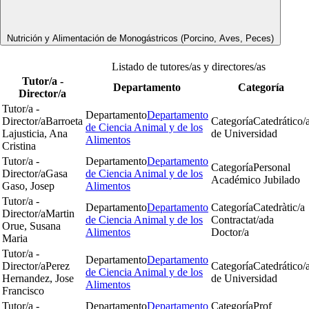
Nutrición y Alimentación de Monogástricos (Porcino, Aves, Peces)
Listado de tutores/as y directores/as
Tutor/a -
Departamento
Categoría
Director/a
Tutor/a -
Departamento
Departamento
Director/a
Barroeta
Categoría
Catedrático/
de Ciencia Animal y de los
Lajusticia, Ana
de Universidad
Alimentos
Cristina
Tutor/a -
Departamento
Departamento
Categoría
Personal
Director/a
Gasa
de Ciencia Animal y de los
Académico Jubilado
Gaso, Josep
Alimentos
Tutor/a -
Departamento
Departamento
Categoría
Catedràtic/a
Director/a
Martin
de Ciencia Animal y de los
Contractat/ada
Orue, Susana
Alimentos
Doctor/a
Maria
Tutor/a -
Departamento
Departamento
Director/a
Perez
Categoría
Catedrático/
de Ciencia Animal y de los
Hernandez, Jose
de Universidad
Alimentos
Francisco
Tutor/a -
Departamento
Departamento
Categoría
Prof