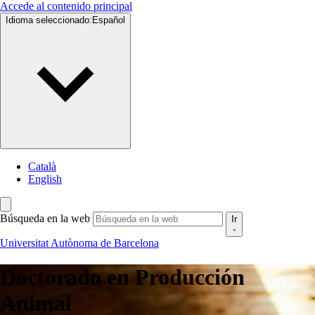
Accede al contenido principal
Idioma seleccionado:
Español
Català
English
Búsqueda en la web
Ir
Universitat Autònoma de Barcelona
Doctorado en
Producción
Animal