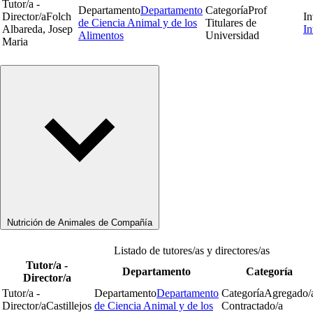
Tutor/a -
Departamento
Departamento
Categoría
Prof
Director/a
Folch
In
de Ciencia Animal y de los
Titulares de
Albareda, Josep
In
Alimentos
Universidad
Maria
Nutrición de Animales de Compañía
Listado de tutores/as y directores/as
Tutor/a -
Departamento
Categoría
Director/a
Tutor/a -
Departamento
Departamento
Categoría
Agregado/
Director/a
Castillejos
de Ciencia Animal y de los
Contractado/a