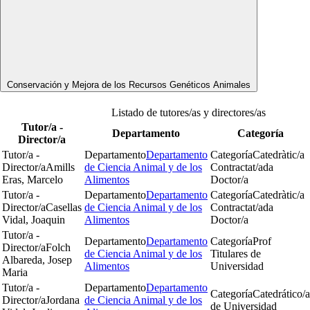
Conservación y Mejora de los Recursos Genéticos Animales
Listado de tutores/as y directores/as
Tutor/a -
Departamento
Categoría
Director/a
Tutor/a -
Departamento
Departamento
Categoría
Catedràtic/a
Director/a
Amills
de Ciencia Animal y de los
Contractat/ada
Eras, Marcelo
Alimentos
Doctor/a
Tutor/a -
Departamento
Departamento
Categoría
Catedràtic/a
Director/a
Casellas
de Ciencia Animal y de los
Contractat/ada
Vidal, Joaquin
Alimentos
Doctor/a
Tutor/a -
Departamento
Departamento
Categoría
Prof
Director/a
Folch
de Ciencia Animal y de los
Titulares de
Albareda, Josep
Alimentos
Universidad
Maria
Tutor/a -
Departamento
Departamento
Categoría
Catedrático/a
Director/a
Jordana
de Ciencia Animal y de los
de Universidad