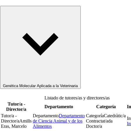
Genética Molecular Aplicada a la Veterinaria
Listado de tutores/as y directores/as
Tutor/a -
Departamento
Categoría
In
Director/a
Tutor/a -
Departamento
Departamento
Categoría
Catedràtic/a
In
Director/a
Amills
de Ciencia Animal y de los
Contractat/ada
In
Eras, Marcelo
Alimentos
Doctor/a