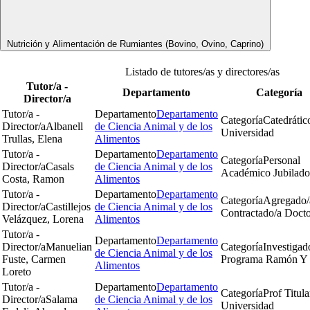
Nutrición y Alimentación de Rumiantes (Bovino, Ovino, Caprino)
Listado de tutores/as y directores/as
Tutor/a -
Departamento
Categoría
Director/a
Tutor/a -
Departamento
Departamento
Categoría
Catedrátic
Director/a
Albanell
de Ciencia Animal y de los
Universidad
Trullas, Elena
Alimentos
Tutor/a -
Departamento
Departamento
Categoría
Personal
Director/a
Casals
de Ciencia Animal y de los
Académico Jubilado
Costa, Ramon
Alimentos
Tutor/a -
Departamento
Departamento
Categoría
Agregado/
Director/a
Castillejos
de Ciencia Animal y de los
Contractado/a Docto
Velázquez, Lorena
Alimentos
Tutor/a -
Departamento
Departamento
Director/a
Manuelian
Categoría
Investigad
de Ciencia Animal y de los
Fuste, Carmen
Programa Ramón Y 
Alimentos
Loreto
Tutor/a -
Departamento
Departamento
Categoría
Prof Titula
Director/a
Salama
de Ciencia Animal y de los
Universidad