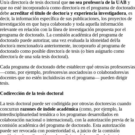
Un/a director/a de tesis doctoral que
no sea profesor/a de la UAB
y
que no esté incorporado/a como director/a en el programa de doctorado
debe
acreditar el título de doctor/a y experiencia investigadora
, es
decir, la información específica de sus publicaciones, los proyectos de
investigación en que haya colaborado y toda aquella información
relevante en relación con la línea de investigación propuesta por el
programa de doctorado. La comisión académica del programa de
doctorado puede autorizar, una vez evaluada la idoneidad del/la
doctor/a mencionado/a anteriormente, incorporarlo al programa de
doctorado como posible director/a de tesis (o bien asignarlo como
director/a de una sola tesis doctoral).
Cada programa de doctorado debe establecer qué otros/as profesores/as
­—como, por ejemplo, profesores/as asociados/as o colaboradores/as
docentes que no estén incluidos/as en el programa— pueden dirigir
tesis.
Codirección de la tesis doctoral
La tesis doctoral puede ser codirigida por otros/as doctores/as cuando
concurran
razones de índole académica
(como, por ejemplo, la
interdisciplinariedad temática o los programas desarrollados en
colaboración nacional o internacional), con la autorización previa de la
comisión académica del programa de doctorado. Esta autorización
puede ser revocada con posterioridad si, a juicio de la comisión