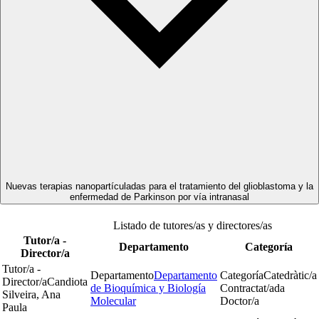
Nuevas terapias nanopartículadas para el tratamiento del glioblastoma y la
enfermedad de Parkinson por vía intranasal
Listado de tutores/as y directores/as
Tutor/a -
Departamento
Categoría
Director/a
Tutor/a -
Departamento
Departamento
Categoría
Catedràtic/a
Director/a
Candiota
de Bioquímica y Biología
Contractat/ada
Silveira, Ana
Molecular
Doctor/a
Paula