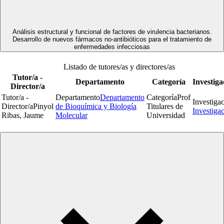
Análisis estructural y funcional de factores de virulencia bacterianos.
Desarrollo de nuevos fármacos no-antibióticos para el tratamiento de
enfermedades infecciosas
Listado de tutores/as y directores/as
Tutor/a -
Departamento
Categoría
Investiga
Director/a
Tutor/a -
Departamento
Departamento
Categoría
Prof
Investiga
Director/a
Pinyol
de Bioquímica y Biología
Titulares de
Investiga
Ribas, Jaume
Molecular
Universidad