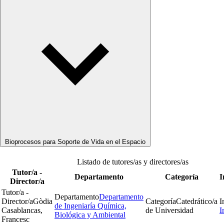
Bioprocesos para Soporte de Vida en el Espacio
Listado de tutores/as y directores/as
Tutor/a -
Departamento
Categoría
I
Director/a
Tutor/a -
Departamento
Departamento
Director/a
Gòdia
Categoría
Catedrático/a
I
de Ingeniaría Química,
Casablancas,
de Universidad
I
Biológica y Ambiental
Francesc