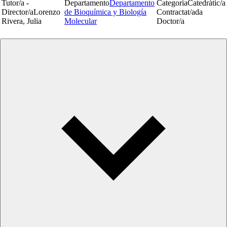
Tutor/a -
Departamento
Departamento
Categoría
Catedràtic/a
Director/a
Lorenzo
de Bioquímica y Biología
Contractat/ada
Rivera, Julia
Molecular
Doctor/a