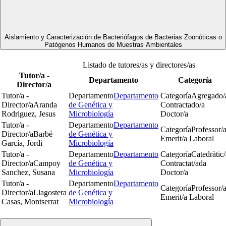
Aislamiento y Caracterización de Bacteriófagos de Bacterias Zoonóticas o
Patógenos Humanos de Muestras Ambientales
Listado de tutores/as y directores/as
Tutor/a -
Departamento
Categoría
Director/a
Tutor/a -
Departamento
Departamento
Categoría
Agregado/
Director/a
Aranda
de Genética y
Contractado/a
Rodriguez, Jesus
Microbiología
Doctor/a
Tutor/a -
Departamento
Departamento
Categoría
Professor/
Director/a
Barbé
de Genética y
Emerit/a Laboral
García, Jordi
Microbiología
Tutor/a -
Departamento
Departamento
Categoría
Catedràtic/
Director/a
Campoy
de Genética y
Contractat/ada
Sanchez, Susana
Microbiología
Doctor/a
Tutor/a -
Departamento
Departamento
Categoría
Professor/
Director/a
Llagostera
de Genética y
Emerit/a Laboral
Casas, Montserrat
Microbiología