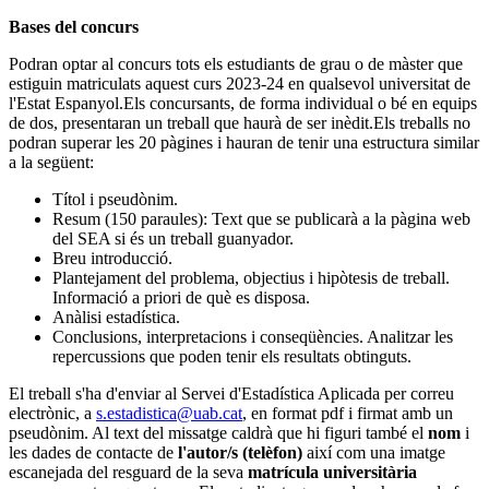
Bases del concurs
Podran optar al concurs tots els estudiants de grau o de màster que
estiguin matriculats aquest curs 2023-24 en qualsevol universitat de
l'Estat Espanyol.Els concursants, de forma individual o bé en equips
de dos, presentaran un treball que haurà de ser inèdit.Els treballs no
podran superar les 20 pàgines i hauran de tenir una estructura similar
a la següent:
Títol i pseudònim.
Resum (150 paraules): Text que se publicarà a la pàgina web
del SEA si és un treball guanyador.
Breu introducció.
Plantejament del problema, objectius i hipòtesis de treball.
Informació a priori de què es disposa.
Anàlisi estadística.
Conclusions, interpretacions i conseqüències. Analitzar les
repercussions que poden tenir els resultats obtinguts.
El treball s'ha d'enviar al Servei d'Estadística Aplicada per correu
electrònic, a
s.estadistica@uab.cat
, en format pdf i firmat amb un
pseudònim. Al text del missatge caldrà que hi figuri també el
nom
i
les dades de contacte de
l'autor/s (telèfon)
així com una imatge
escanejada del resguard de la seva
matrícula universitària