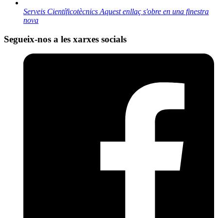
Serveis Científicotècnics
Aquest enllaç s'obre en una finestra
nova
Segueix-nos a les xarxes socials