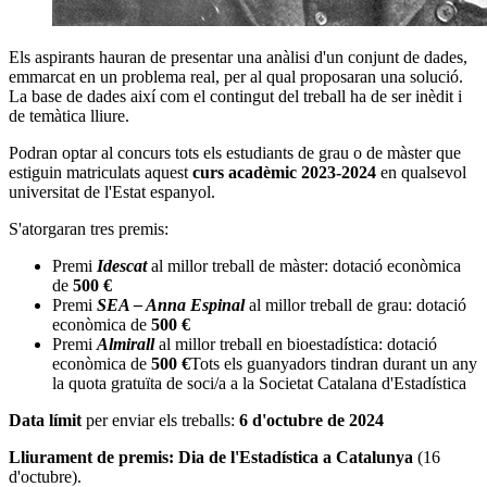
Els aspirants hauran de presentar una anàlisi d'un conjunt de dades,
emmarcat en un problema real, per al qual proposaran una solució.
La base de dades així com el contingut del treball ha de ser inèdit i
de temàtica lliure.
Podran optar al concurs tots els estudiants de grau o de màster que
estiguin matriculats aquest
curs acadèmic 2023-2024
en qualsevol
universitat de l'Estat espanyol.
S'atorgaran tres premis:
Premi
Idescat
al millor treball de màster: dotació econòmica
de
500 €
Premi
SEA – Anna Espinal
al millor treball de grau: dotació
econòmica de
500 €
Premi
Almirall
al millor treball en bioestadística: dotació
econòmica de
500 €
Tots els guanyadors tindran durant un any
la quota gratuïta de soci/a a la Societat Catalana d'Estadística
Data límit
per enviar els treballs:
6 d'octubre de 2024
Lliurament de premis: Dia de l'Estadística a Catalunya
(16
d'octubre).