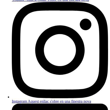
Instagram
Aquest enllaç s'obre en una finestra nova