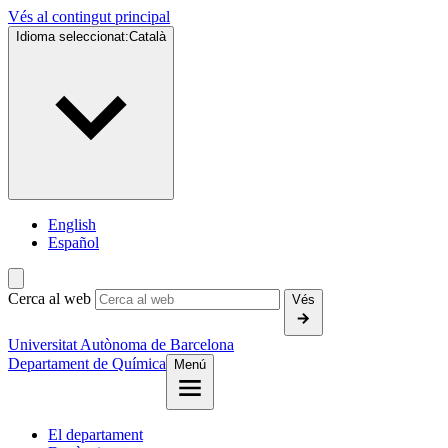
Vés al contingut principal
Idioma seleccionat:
Català
English
Español
Cerca al web
Vés
Universitat Autònoma de Barcelona
Departament de Química
Menú
El departament