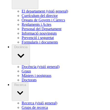
El departament (visió general)
Currículum del director
Òrgans de Govern i Càrrecs
Reglaments i Actes
Personal del Departament
Informació nouvinguts
Prevenció i seguretat
Formularis i documents
Docència
Docència (visió general)
Graus
Màsters i postgraus
Doctorats
Recerca
Recerca (visió general)
Grups de recerca