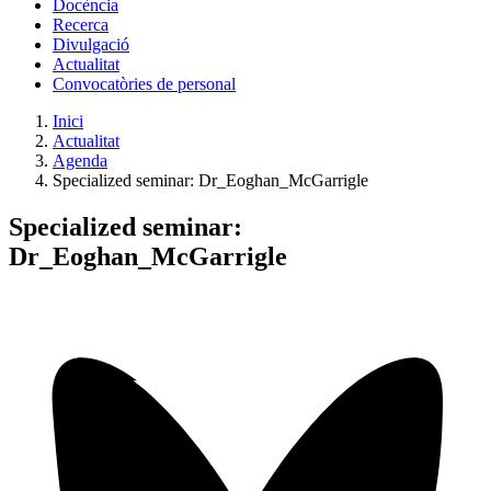
Docència
Recerca
Divulgació
Actualitat
Convocatòries de personal
Inici
Actualitat
Agenda
Specialized seminar: Dr_Eoghan_McGarrigle
Specialized seminar:
Dr_Eoghan_McGarrigle