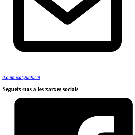
d.quimica@uab.cat
Segueix-nos a les xarxes socials