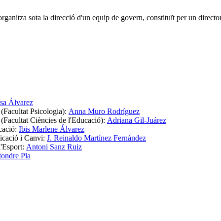
organitza sota la direcció d'un equip de govern, constituït per un directo
sa Álvarez
(Facultat Psicologia):
Anna Muro Rodríguez
 (Facultat Ciències de l'Educació):
Adriana Gil-Juárez
cació:
Ibis Marlene Álvarez
icació i Canvi:
J. Reinaldo Martínez Fernández
l'Esport:
Antoni Sanz Ruiz
tondre Pla