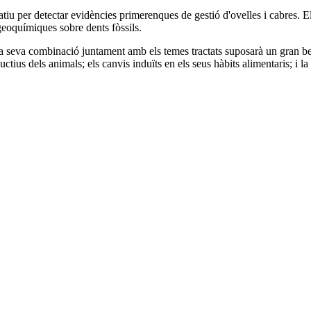
 per detectar evidències primerenques de gestió d'ovelles i cabres. El 
ogeoquímiques sobre dents fòssils.
la seva combinació juntament amb els temes tractats suposarà un gran be
ctius dels animals; els canvis induïts en els seus hàbits alimentaris; i l