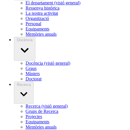
El departament (visió general)
Ressenya històrica
La nostra activitat
Organització
Personal
Equipaments
Memòries anuals
Docència
Docència (visió general)
Graus
Màsters
Doctorat
Recerca
Recerca (visió general)
Grups de Recerca
Projectes
Equipaments
Memòries anuals