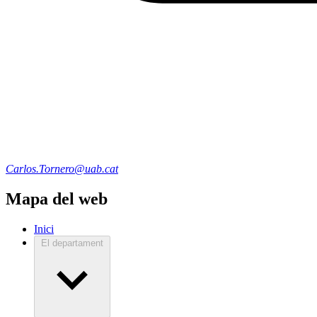
Carlos.Tornero@uab.cat
Mapa del web
Inici
El departament