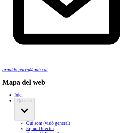
arnaldo.parra@uab.cat
Mapa del web
Inici
Qui som
Qui som (visió general)
Equip Directiu