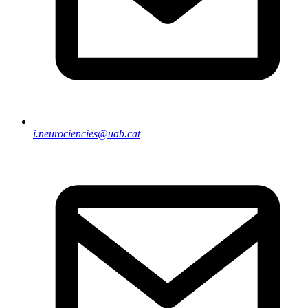
i.neurociencies@uab.cat