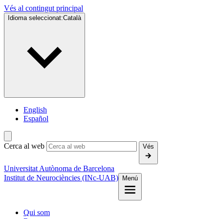
Vés al contingut principal
Idioma seleccionat:
Català
English
Español
Cerca al web
Vés
Universitat Autònoma de Barcelona
Institut de Neurociències (INc-UAB)
Menú
Qui som