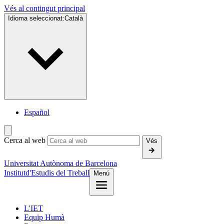
Vés al contingut principal
Idioma seleccionat:
Català
Español
Cerca al web
Vés
Universitat Autònoma de Barcelona
Institut
d'Estudis del Treball
Menú
L'IET
Equip Humà