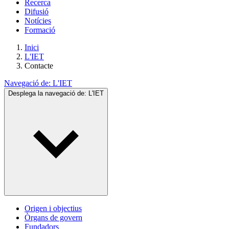
Recerca
Difusió
Notícies
Formació
Inici
L'IET
Contacte
Navegació de:
L'IET
Desplega la navegació de:
L'IET
Origen i objectius
Òrgans de govern
Fundadors