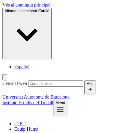
Vés al contingut principal
Idioma seleccionat:
Català
Español
Cerca al web
Vés
Universitat Autònoma de Barcelona
Institut
d'Estudis del Treball
Menú
L'IET
Equip Humà