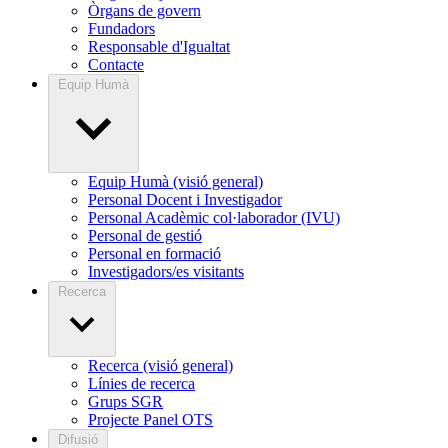
Òrgans de govern
Fundadors
Responsable d'Igualtat
Contacte
Equip Humà
Equip Humà (visió general)
Personal Docent i Investigador
Personal Acadèmic col·laborador (IVU)
Personal de gestió
Personal en formació
Investigadors/es visitants
Recerca
Recerca (visió general)
Línies de recerca
Grups SGR
Projecte Panel OTS
Difusió