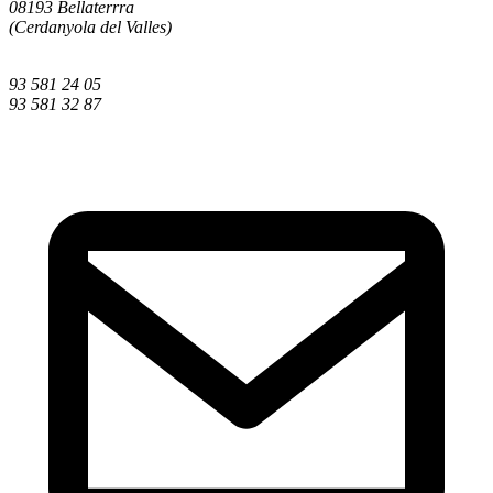
08193 Bellaterrra
(Cerdanyola del Valles)
93 581 24 05
93 581 32 87