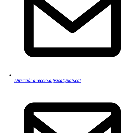
Direcció: direccio.d.fisica@uab.cat