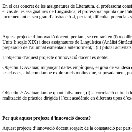
En el cas concret de les assignatures de Literatura, el professorat cons
el cas de les assignatures de Lingüística, el professorat apunta que l’
incrementant el seu grau d’abstracció -i, per tant, dificultat potencial-
Aquest projecte d’innovació docent, per tant, se centrarà en (i) recoll
Units I: segle XIX) i dues assignatures de Lingüística (Anàlisi Sintàc
preparació de l’alumnat esmentada anteriorment; i (ii) pilotar activita
L’objectiu d’aquest projecte d’innovació docent es doble:
Objectiu 1: Avaluar, mitjançant dades empíriques, el grau de validesa 
les classes, així com també explorar els motius que, suposadament, port
Objectiu 2: Avaluar, també quantitativament, (i) la correlació entre la le
realització de pràctica dirigida i l’èxit acadèmic en diferents tipus d’ex
Per què aquest projecte d’innovació docent?
Aquest projecte d’innovació docent sorgeix de la constatació per part 