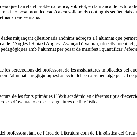
idera que l’arrel del problema radica, sobretot, en la manca de lectura de
alumnat no posa prou dedicació a consolidar els continguts seqüencials q
 setmana rere setmana.
ir dades mitjançant qüestionaris anònims adreçats a l’alumnat que permeti
tica de l’Anglès i Sintaxi Anglesa Avançada) valorar, objectivament, el 
ts pedagògiques amb l’alumnat per posar de manifest i quantificar l’efecte
de les percepcions del professorat de les assignatures implicades pel que
en l’alumnat a negligir aquest aspecte del seu aprenentatge per tal de p
ctura de les fonts primàries i l’èxit acadèmic en diferents tipus d’exercici
ercicis d’avaluació en les assignatures de lingüística.
del professorat tant de l’àrea de Literatura com de Lingüística del Grau 