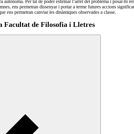
ra autònoma. Per tal de poder esbrinar l’arrel del problema i posar-hi r
nes, ens permetran dissenyar i portar a terme futures accions significat
 que ens permetran canviar les dinàmiques observades a classe.
 Facultat de Filosofia i Lletres