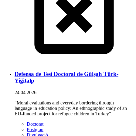
Defensa de Tesi Doctoral de Gülşah Türk-
Yiğitalp
24 04 2026
“Moral evaluations and everyday bordering through
language-in-education policy: An ethnographic study of an
EU-funded project for refugee children in Turkey”.
Doctorat
Postgrau
Divulgació