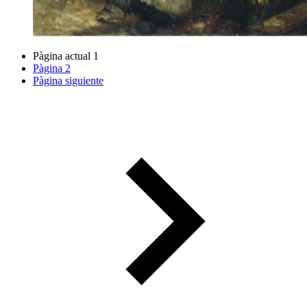
Pàgina actual
1
Pàgina
2
Pàgina siguiente