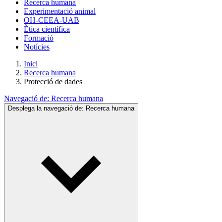
Recerca humana
Experimentació animal
OH-CEEA-UAB
Ètica científica
Formació
Notícies
Inici
Recerca humana
Protecció de dades
Navegació de:
Recerca humana
Desplega la navegació de:
Recerca humana