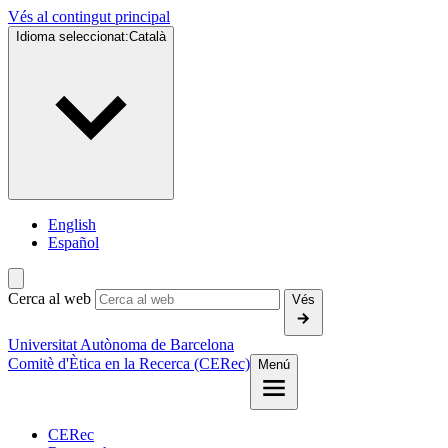
Vés al contingut principal
Idioma seleccionat:
Català
English
Español
Cerca al web
Vés
Universitat Autònoma de Barcelona
Comitè d'Ètica en la Recerca (CERec)
Menú
CERec