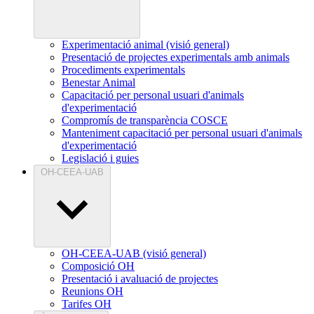
Experimentació animal (visió general)
Presentació de projectes experimentals amb animals
Procediments experimentals
Benestar Animal
Capacitació per personal usuari d'animals
d'experimentació
Compromís de transparència COSCE
Manteniment capacitació per personal usuari d'animals
d'experimentació
Legislació i guies
OH-CEEA-UAB
OH-CEEA-UAB (visió general)
Composició OH
Presentació i avaluació de projectes
Reunions OH
Tarifes OH