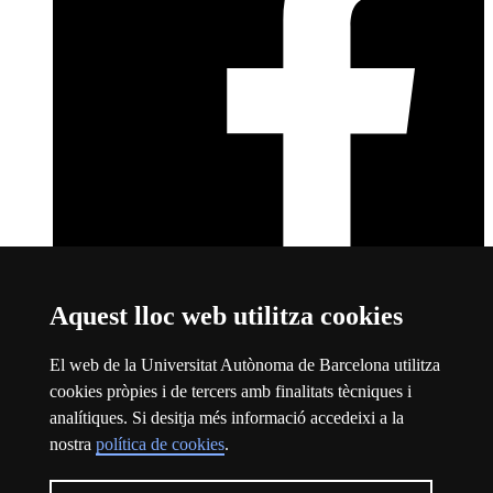
Aquest lloc web utilitza cookies
Facebook
Aquest enllaç s'obre en una finestra nova
Sobre el web
El web de la Universitat Autònoma de Barcelona utilitza
cookies pròpies i de tercers amb finalitats tècniques i
Universitat Autònoma de Barcelona
analítiques. Si desitja més informació accedeixi a la
Avís legal
Aquest enllaç s'obre en una finestra nova
nostra
política de cookies
.
Protecció de dades
Aquest enllaç s'obre en una finestra nova
Sobre el web
Aquest enllaç s'obre en una finestra nova