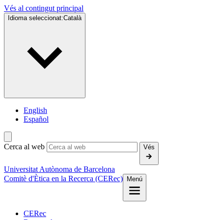
Vés al contingut principal
Idioma seleccionat:
Català
English
Español
Cerca al web
Vés
Universitat Autònoma de Barcelona
Comitè d'Ètica en la Recerca (CERec)
Menú
CERec