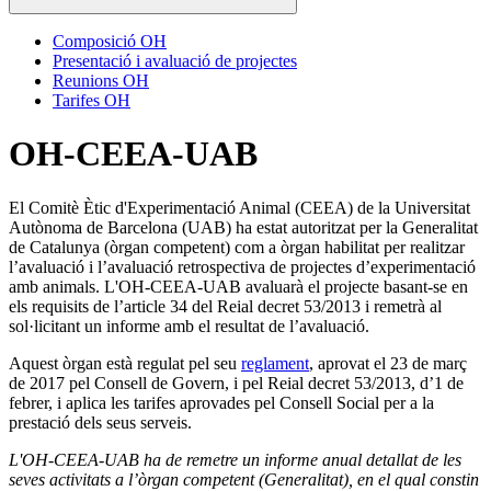
Composició OH
Presentació i avaluació de projectes
Reunions OH
Tarifes OH
OH-CEEA-UAB
El Comitè Ètic d'Experimentació Animal (CEEA) de la Universitat
Autònoma de Barcelona (UAB) ha estat autoritzat per la Generalitat
de Catalunya (òrgan competent) com a òrgan habilitat per realitzar
l’avaluació i l’avaluació retrospectiva de projectes d’experimentació
amb animals. L'OH-CEEA-UAB avaluarà el projecte basant-se en
els requisits de l’article 34 del Reial decret 53/2013 i remetrà al
sol·licitant un informe amb el resultat de l’avaluació.
Aquest òrgan està regulat pel seu
reglament
, aprovat el 23 de març
de 2017 pel Consell de Govern, i pel Reial decret 53/2013, d’1 de
febrer, i aplica les tarifes aprovades pel Consell Social per a la
prestació dels seus serveis.
L'OH-CEEA-UAB ha de remetre un informe anual detallat de les
seves activitats a l’òrgan competent (Generalitat), en el qual constin