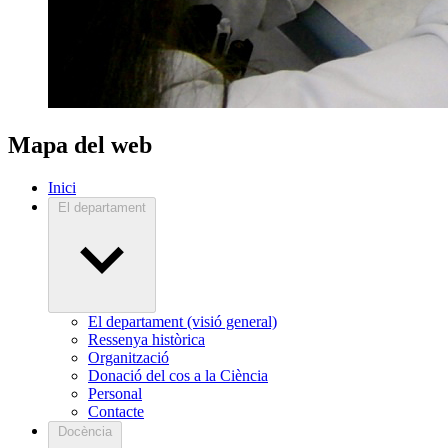
Mapa del web
Inici
El departament
El departament (visió general)
Ressenya històrica
Organització
Donació del cos a la Ciència
Personal
Contacte
Docència