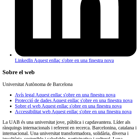
LinkedIn
Aquest enllaç s'obre en una finestra nova
Sobre el web
Universitat Autònoma de Barcelona
Avís legal
Aquest enllaç s'obre en una finestra nova
Protecció de dades
Aquest enllaç s'obre en una finestra nova
Sobre el web
Aquest enllaç s'obre en una finestra nova
Accessibilitat web
Aquest enllaç s'obre en una finestra nova
La UAB és una universitat jove, pública i capdavantera. Líder als
rànquings internacionals i referent en recerca. Barcelonina, catalana i
internacional. Una universitat transformadora, solidària, diversa i
igualitària, sostenible i saludable, participativa i cultural. I una