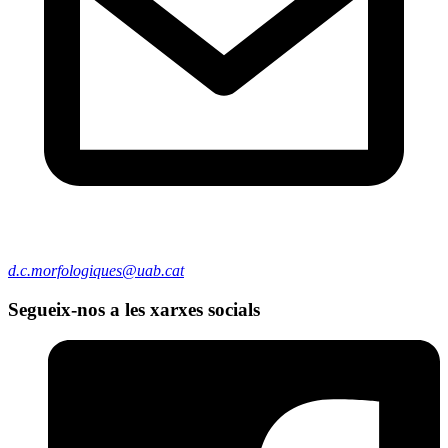
d.c.morfologiques@uab.cat
Segueix-nos a les xarxes socials