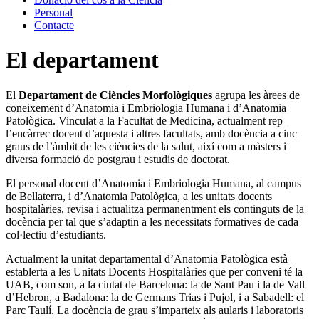
Personal
Contacte
El departament
El
Departament de Ciències Morfològiques
agrupa les àrees de
coneixement d’Anatomia i Embriologia Humana i d’Anatomia
Patològica. Vinculat a la Facultat de Medicina, actualment rep
l’encàrrec docent d’aquesta i altres facultats, amb docència a cinc
graus de l’àmbit de les ciències de la salut, així com a màsters i
diversa formació de postgrau i estudis de doctorat.
El personal docent d’Anatomia i Embriologia Humana, al campus
de Bellaterra, i d’Anatomia Patològica, a les unitats docents
hospitalàries, revisa i actualitza permanentment els continguts de la
docència per tal que s’adaptin a les necessitats formatives de cada
col·lectiu d’estudiants.
Actualment la unitat departamental d’Anatomia Patològica està
establerta a les Unitats Docents Hospitalàries que per conveni té la
UAB, com son, a la ciutat de Barcelona: la de Sant Pau i la de Vall
d’Hebron, a Badalona: la de Germans Trias i Pujol, i a Sabadell: el
Parc Taulí. La docència de grau s’imparteix als aularis i laboratoris