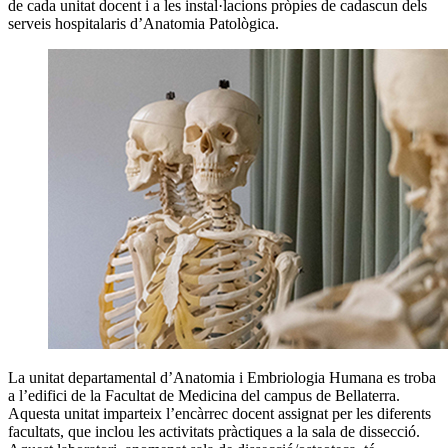
de cada unitat docent i a les instal·lacions pròpies de cadascun dels
serveis hospitalaris d’Anatomia Patològica.
La unitat departamental d’Anatomia i Embriologia Humana es troba
a l’edifici de la Facultat de Medicina del campus de Bellaterra.
Aquesta unitat imparteix l’encàrrec docent assignat per les diferents
facultats, que inclou les activitats pràctiques a la sala de dissecció.