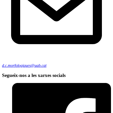
d.c.morfologiques@uab.cat
Segueix-nos a les xarxes socials