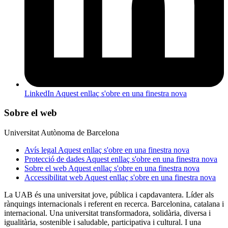
LinkedIn
Aquest enllaç s'obre en una finestra nova
Sobre el web
Universitat Autònoma de Barcelona
Avís legal
Aquest enllaç s'obre en una finestra nova
Protecció de dades
Aquest enllaç s'obre en una finestra nova
Sobre el web
Aquest enllaç s'obre en una finestra nova
Accessibilitat web
Aquest enllaç s'obre en una finestra nova
La UAB és una universitat jove, pública i capdavantera. Líder als
rànquings internacionals i referent en recerca. Barcelonina, catalana i
internacional. Una universitat transformadora, solidària, diversa i
igualitària, sostenible i saludable, participativa i cultural. I una