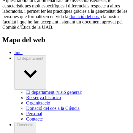
Aquest laboratori, anomenat sala de dissecció/osteoteca, té
característiques molt especifiques i diferencials respecte a altres
laboratoris, i permet fer les practiques gràcies a la generositat de les
persones que formalitzen en vida la
donació del cos
a la nostra
facultat i que ho fan acceptant i signant un document aprovat pel
Comitè d’Ètica de la UAB.
Mapa del web
Inici
El departament
El departament (visió general)
Ressenya històrica
Organització
Donació del cos a la Ciència
Personal
Contacte
Docència