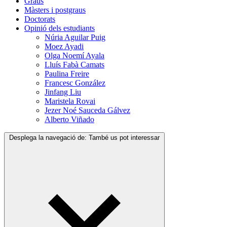
Graus
Màsters i postgraus
Doctorats
Opinió dels estudiants
Núria Aguilar Puig
Moez Ayadi
Olga Noemí Ayala
Lluís Fabà Camats
Paulina Freire
Francesc González
Jinfang Liu
Maristela Rovai
Jezer Noé Sauceda Gálvez
Alberto Viñado
Desplega la navegació de:
També us pot interessar