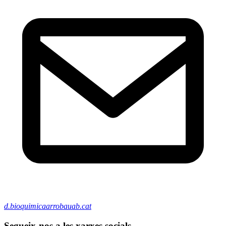
d.bioquimicaarrobauab.cat
Segueix-nos a les xarxes socials