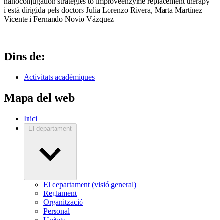
nanoconjugation strategies to improveenzyme replacement therapy"
i està dirigida pels doctors Julia Lorenzo Rivera, Marta Martínez
Vicente i Fernando Novio Vázquez
Dins de:
Activitats acadèmiques
Mapa del web
Inici
El departament
El departament (visió general)
Reglament
Organització
Personal
Unitats