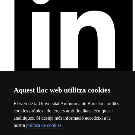
Aquest lloc web utilitza cookies
LinkedIn
Aquest enllaç s'obre en una finestra nova
Sobre el web
El web de la Universitat Autònoma de Barcelona utilitza
cookies pròpies i de tercers amb finalitats tècniques i
Universitat Autònoma de Barcelona
analítiques. Si desitja més informació accedeixi a la
Avís legal
Aquest enllaç s'obre en una finestra nova
nostra
política de cookies
.
Protecció de dades
Aquest enllaç s'obre en una finestra nova
Sobre el web
Aquest enllaç s'obre en una finestra nova