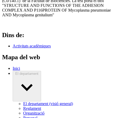
(C0/140.1) de la Facultat de Biociències. La tesi porta el títol
"STRUCTURE AND FUNCTIONS OF THE ADHESION
COMPLEX AND P116PROTEIN OF Mycoplasma pneumoniae
AND Mycoplasma genitalium"
Dins de:
Activitats acadèmiques
Mapa del web
Inici
El departament
El departament (visió general)
Reglament
Organització
Personal