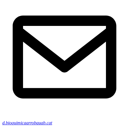
d.bioquimicaarrobauab.cat