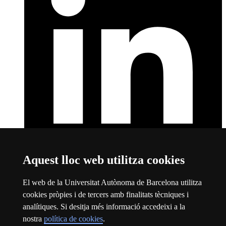
Aquest lloc web utilitza cookies
LinkedIn
Aquest enllaç s'obre en una finestra nova
Sobre el web
El web de la Universitat Autònoma de Barcelona utilitza
cookies pròpies i de tercers amb finalitats tècniques i
Universitat Autònoma de Barcelona
analítiques. Si desitja més informació accedeixi a la
Avís legal
Aquest enllaç s'obre en una finestra nova
nostra
política de cookies
.
Protecció de dades
Aquest enllaç s'obre en una finestra nova