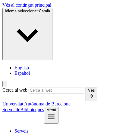
Vés al contingut principal
Idioma seleccionat:
Català
English
Español
Cerca al web
Vés
Universitat Autònoma de Barcelona
Servei de
Biblioteques
Menú
Serveis