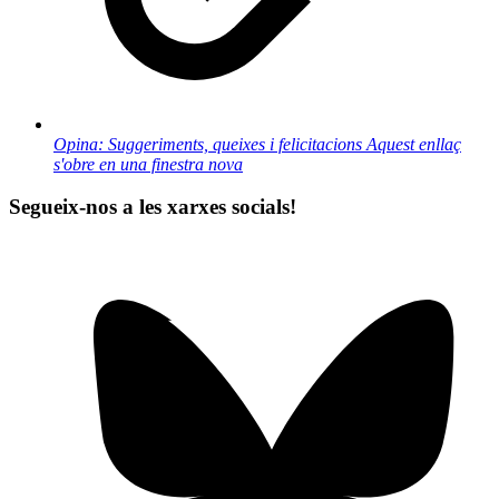
Opina: Suggeriments, queixes i felicitacions
Aquest enllaç
s'obre en una finestra nova
Segueix-nos a les xarxes socials!