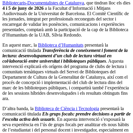
Bibliotecaris-Documentalistes de Catalunya
, que tindran lloc els dies
4 i 5 de juny de 2026
a la Facultat d’Informació i Mitjans
Audiovisuals de la Universitat de Barcelona. El Comitè Científic de
les jornades, integrat per professionals reconeguts del sector i
encarregat de validar les ponències, comunicacions i experiències
presentades, comptarà amb la participació de la cap de la Biblioteca
d’Humanitats de la UAB, Sílvia Redondo.
En aquest marc, la
Biblioteca d’Humanitats
presentarà la
comunicació titulada
Transferència de coneixement i foment de la
lectura: desenvolupament d’un club de lectura virtual en
col·laboració entre universitat i biblioteques públiques
. Aquesta
intervenció explicarà els orígens del programa de clubs de lectura i
comunitats temàtiques virtuals del Servei de Biblioteques del
Departament de Cultura de la Generalitat de Catalunya, així com el
procés de concepció i implementació del club de lectura dins del
marc de les biblioteques públiques, i compartirà també l’experiència
de les sessions híbrides desenvolupades i els resultats obtinguts fins
ara.
D’altra banda, la
Biblioteca de Ciència i Tecnologia
presentarà la
comunicació titulada
Els grups focals: prendre decisions a partir de
l’escolta activa dels usuaris
. En aquesta intervenció s’exposarà la
seva experiència en l’ús de grups focals per analitzar els nous hàbits
de l’estudiantat i del personal docent i investigador, especialment en