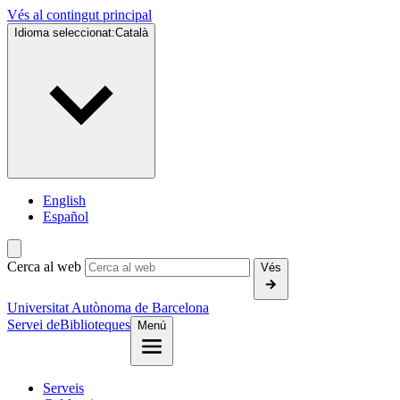
Vés al contingut principal
Idioma seleccionat:
Català
English
Español
Cerca al web
Vés
Universitat Autònoma de Barcelona
Servei de
Biblioteques
Menú
Serveis