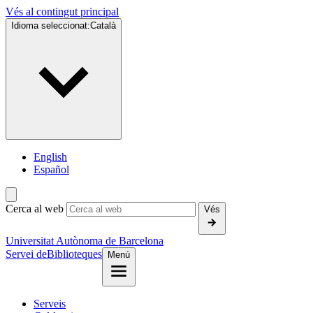
Vés al contingut principal
Idioma seleccionat:
Català
English
Español
Cerca al web
Vés
Universitat Autònoma de Barcelona
Servei de
Biblioteques
Menú
Serveis