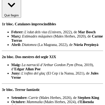
Què llegim
1r bloc. Catalanes imprescindibles
Febrer:
L’edat dels vius
(Univers, 2022), de
Mar Bosch
Març:
Estimades màquines
(Males Herbes, 2020), de
Carme
Torras
Abril:
Diatomea
(La Magrana, 2022), de
Núria Perpinyà
2n bloc. Dos mestres del segle XIX
Maig:
La narració d’Arthur Gordon Pym
(Proa, 2019),
d’
Edgar Allan Poe
Juny:
L’esfinx del glaç
(El Cep i la Nansa, 2021), de
Jules
Verne
3r bloc. Terror fantàstic
Setembre:
Carrie
(Males Herbes, 2026), de
Stephen King
Octubre:
Mammalia
(Males Herbes, 2024), d'
Elisenda