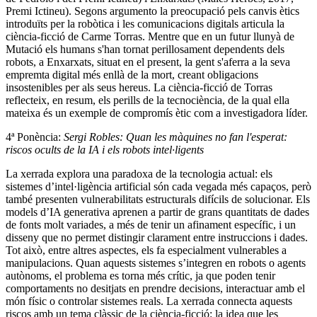
Premi Ictineu). Segons argumento la preocupació pels canvis ètics
introduïts per la robòtica i les comunicacions digitals articula la
ciència-ficció de Carme Torras. Mentre que en un futur llunyà de
Mutació els humans s'han tornat perillosament dependents dels
robots, a Enxarxats, situat en el present, la gent s'aferra a la seva
empremta digital més enllà de la mort, creant obligacions
insostenibles per als seus hereus. La ciència-ficció de Torras
reflecteix, en resum, els perills de la tecnociència, de la qual ella
mateixa és un exemple de compromís ètic com a investigadora líder.
4ª Ponència:
Sergi Robles: Quan les màquines no fan l'esperat:
riscos ocults de la IA i els robots intel·ligents
La xerrada explora una paradoxa de la tecnologia actual: els
sistemes d’intel·ligència artificial són cada vegada més capaços, però
també presenten vulnerabilitats estructurals difícils de solucionar. Els
models d’IA generativa aprenen a partir de grans quantitats de dades
de fonts molt variades, a més de tenir un afinament específic, i un
disseny que no permet distingir clarament entre instruccions i dades.
Tot això, entre altres aspectes, els fa especialment vulnerables a
manipulacions. Quan aquests sistemes s’integren en robots o agents
autònoms, el problema es torna més crític, ja que poden tenir
comportaments no desitjats en prendre decisions, interactuar amb el
món físic o controlar sistemes reals. La xerrada connecta aquests
riscos amb un tema clàssic de la ciència-ficció: la idea que les