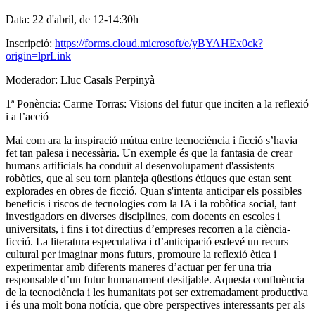
Data: 22 d'abril, de 12-14:30h
Inscripció:
https://forms.cloud.microsoft/e/yBYAHEx0ck?
origin=lprLink
Moderador: Lluc Casals Perpinyà
1ª Ponència: Carme Torras: Visions del futur que inciten a la reflexió
i a l’acció
Mai com ara la inspiració mútua entre tecnociència i ficció s’havia
fet tan palesa i necessària. Un exemple és que la fantasia de crear
humans artificials ha conduït al desenvolupament d'assistents
robòtics, que al seu torn planteja qüestions ètiques que estan sent
explorades en obres de ficció. Quan s'intenta anticipar els possibles
beneficis i riscos de tecnologies com la IA i la robòtica social, tant
investigadors en diverses disciplines, com docents en escoles i
universitats, i fins i tot directius d’empreses recorren a la ciència-
ficció. La literatura especulativa i d’anticipació esdevé un recurs
cultural per imaginar mons futurs, promoure la reflexió ètica i
experimentar amb diferents maneres d’actuar per fer una tria
responsable d’un futur humanament desitjable. Aquesta confluència
de la tecnociència i les humanitats pot ser extremadament productiva
i és una molt bona notícia, que obre perspectives interessants per als