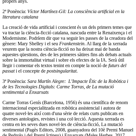
propers anys.
2ª Ponència:
Víctor Martínez-Gil: La consciència artificial en la
literatura catalana
La creació de vida artificial i conscient és un dels primers temes que
va tractar la ciència-ficció catalana, nascuda entre la Renaixença i el
Modernisme. Podríem dir que va seguir les passes de la creadora del
gènere: Mary Shelley i el seu
Frankenstein
. Al llarg de la xerrada
veurem que la nostra ciència-ficció no ha deixat mai de banda
aquestes qüestions, des de les primeres sàtires fins als debats actuals
sobre la immortalitat virtual i sobre els efectes de la IA. Serà útil
llegir i comentar els textos tenint en compte la noció de
futurs del
passat
i el concepte de
postsingularitat
.
3ª Ponència:
Sara Martín Alegre: L’Impacte Ètic de la Robòtica i
de les Tecnologies Digitals: Carme Torras, de La mutació
sentimental a Enxarxats
Carme Torras Genís (Barcelona, 1956) és una científica de renom
internacional especialitzada en robòtica assistencial i autora de
quatre novel·les així com d'una sèrie de relats curts publicats en
diverses antologies, revistes i una col·lecció. Aquesta xerrada es
centra en les seves dues novel·les de ciència-ficció, La mutació
sentimental (Pagès Editors, 2008, guanyadora del 10è Premi Manuel
de Pedrolo i del Premi Ictineu) i Enxarxats (Males Herbes, 2017,