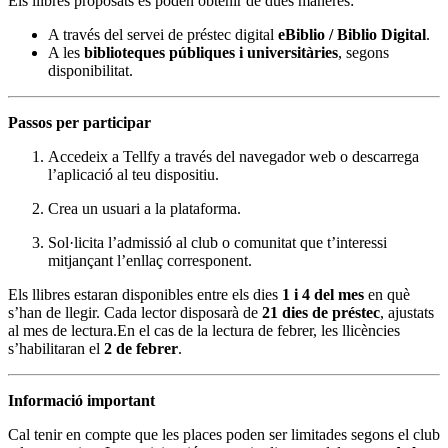
Els llibres proposats es poden obtenir de dues maneres:
A través del servei de préstec digital
eBiblio / Biblio Digital
.
A les
biblioteques públiques i universitàries
, segons
disponibilitat.
Passos per participar
Accedeix a Tellfy a través del navegador web o descarrega
l’aplicació al teu dispositiu.
Crea un usuari a la plataforma.
Sol·licita l’admissió al club o comunitat que t’interessi
mitjançant l’enllaç corresponent.
Els llibres estaran disponibles entre els dies
1 i 4 del mes
en què
s’han de llegir. Cada lector disposarà de
21 dies de préstec
, ajustats
al mes de lectura.En el cas de la lectura de febrer, les llicències
s’habilitaran el
2 de febrer
.
Informació important
Cal tenir en compte que les places poden ser limitades segons el club