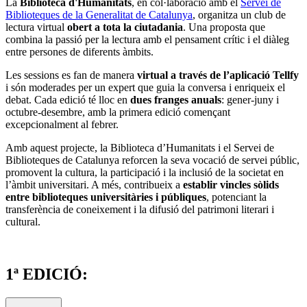
La
Biblioteca d'Humanitats
, en col·laboració amb el
Servei de
Biblioteques de la Generalitat de Catalunya
, organitza un club de
lectura virtual
obert a tota la ciutadania
. Una proposta que
combina la passió per la lectura amb el pensament crític i el diàleg
entre persones de diferents àmbits.
Les sessions es fan de manera
virtual a través de l’aplicació Tellfy
i són moderades per un expert que guia la conversa i enriqueix el
debat. Cada edició té lloc en
dues franges anuals
: gener-juny i
octubre-desembre, amb la primera edició començant
excepcionalment al febrer.
Amb aquest projecte, la Biblioteca d’Humanitats i el Servei de
Biblioteques de Catalunya reforcen la seva vocació de servei públic,
promovent la cultura, la participació i la inclusió de la societat en
l’àmbit universitari. A més, contribueix a
establir vincles sòlids
entre biblioteques universitàries i públiques
, potenciant la
transferència de coneixement i la difusió del patrimoni literari i
cultural.
1ª EDICIÓ: