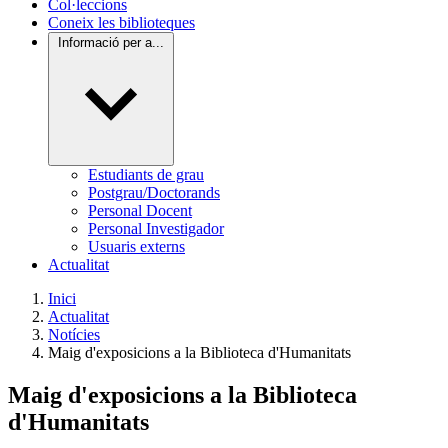
Col·leccions
Coneix les biblioteques
Informació per a...
Estudiants de grau
Postgrau/Doctorands
Personal Docent
Personal Investigador
Usuaris externs
Actualitat
Inici
Actualitat
Notícies
Maig d'exposicions a la Biblioteca d'Humanitats
Maig d'exposicions a la Biblioteca
d'Humanitats