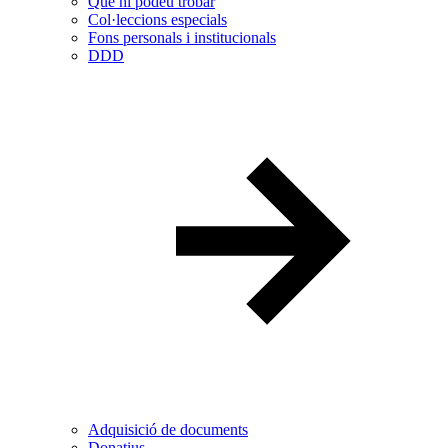
Què hi podeu trobar
Col·leccions especials
Fons personals i institucionals
DDD
Adquisició de documents
Donatius