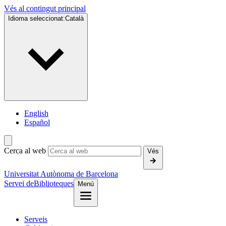
Vés al contingut principal
Idioma seleccionat:
Català
English
Español
Cerca al web
Vés
Universitat Autònoma de Barcelona
Servei de
Biblioteques
Menú
Serveis