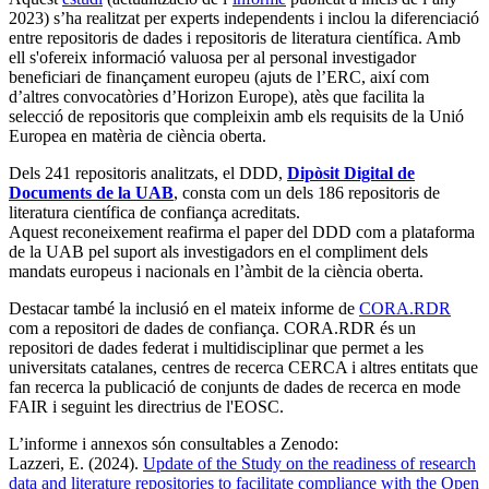
2023) s’ha realitzat per experts independents i inclou la diferenciació
entre repositoris de dades i repositoris de literatura científica. Amb
ell s'ofereix informació valuosa per al personal investigador
beneficiari de finançament europeu (ajuts de l’ERC, així com
d’altres convocatòries d’Horizon Europe), atès que facilita la
selecció de repositoris que compleixin amb els requisits de la Unió
Europea en matèria de ciència oberta.
Dels 241 repositoris analitzats, el DDD,
Dipòsit Digital de
Documents de la UAB
, consta com un dels 186 repositoris de
literatura científica de confiança acreditats.
Aquest reconeixement reafirma el paper del DDD com a plataforma
de la UAB pel suport als investigadors en el compliment dels
mandats europeus i nacionals en l’àmbit de la ciència oberta.
Destacar també la inclusió en el mateix informe de
CORA.RDR
com a repositori de dades de confiança. CORA.RDR és un
repositori de dades federat i multidisciplinar que permet a les
universitats catalanes, centres de recerca CERCA i altres entitats que
fan recerca la publicació de conjunts de dades de recerca en mode
FAIR i seguint les directrius de l'EOSC.
L’informe i annexos són consultables a Zenodo:
Lazzeri, E. (2024).
Update of the Study on the readiness of research
data and literature repositories to facilitate compliance with the Open