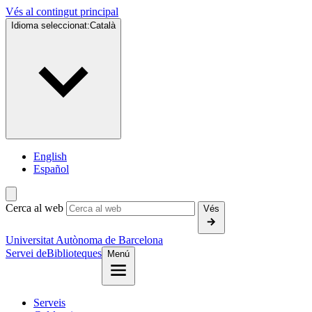
Vés al contingut principal
Idioma seleccionat:
Català
English
Español
Cerca al web
Vés
Universitat Autònoma de Barcelona
Servei de
Biblioteques
Menú
Serveis