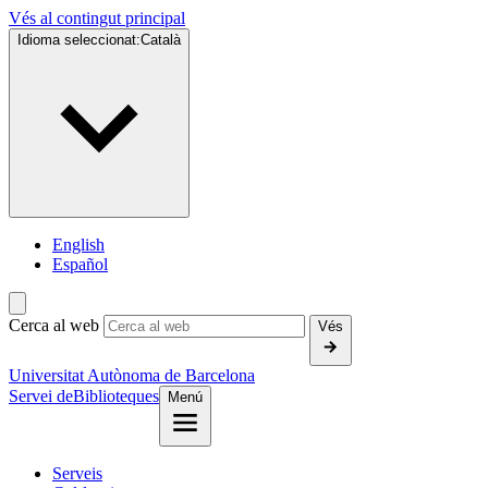
Vés al contingut principal
Idioma seleccionat:
Català
English
Español
Cerca al web
Vés
Universitat Autònoma de Barcelona
Servei de
Biblioteques
Menú
Serveis