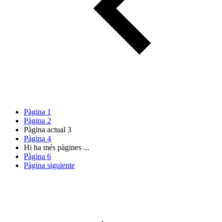
Pàgina
1
Pàgina
2
Pàgina actual
3
Pàgina
4
Hi ha més pàgines
...
Pàgina
6
Pàgina siguiente