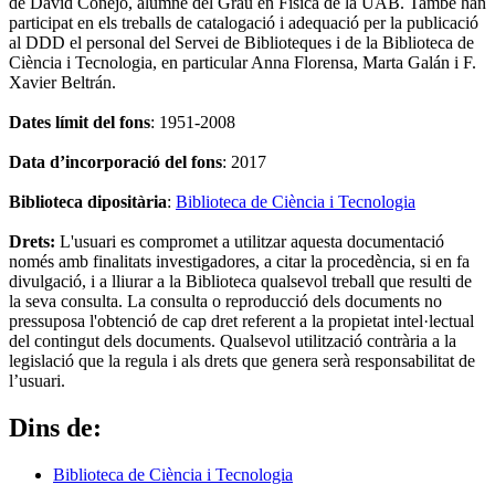
de David Conejo, alumne del Grau en Física de la UAB. També han
participat en els treballs de catalogació i adequació per la publicació
al DDD el personal del Servei de Biblioteques i de la Biblioteca de
Ciència i Tecnologia, en particular Anna Florensa, Marta Galán i F.
Xavier Beltrán.
Dates límit del fons
: 1951-2008
Data d’incorporació del fons
: 2017
Biblioteca dipositària
:
Biblioteca de Ciència i Tecnologia
Drets:
L'usuari es compromet a utilitzar aquesta documentació
només amb finalitats investigadores, a citar la procedència, si en fa
divulgació, i a lliurar a la Biblioteca qualsevol treball que resulti de
la seva consulta. La consulta o reproducció dels documents no
pressuposa l'obtenció de cap dret referent a la propietat intel·lectual
del contingut dels documents. Qualsevol utilització contrària a la
legislació que la regula i als drets que genera serà responsabilitat de
l’usuari.
Dins de:
Biblioteca de Ciència i Tecnologia