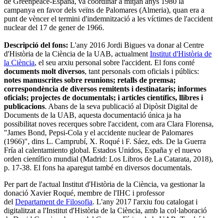
de Greenpeace-España, va coordinar a mitjan anys 1980 la
campanya en favor dels veïns de Palomares (Almeria), quan era a
punt de vèncer el termini d'indemnització a les víctimes de l'accident
nuclear del 17 de gener de 1966.
Descripció del fons:
L'any 2016 Jordi Bigues va donar al Centre
d'Història de la Ciència de la UAB, actualment
Institut d'Història de
la Ciència
, el seu arxiu personal sobre l'accident. El fons conté
documents molt diversos
, tant personals com oficials i públics:
notes manuscrites sobre reunions; retalls de premsa;
correspondència de diversos remitents i destinataris; informes
oficials; projectes de documentals; i articles científics, llibres i
publicacions
. Abans de la seva publicació al Dipòsit Digital de
Documents de la UAB, aquesta documentació única ja ha
possibilitat noves recerques sobre l'accident, com ara Clara Florensa,
"James Bond, Pepsi-Cola y el accidente nuclear de Palomares
(1966)", dins L. Camprubí, X. Roqué i F. Sáez, eds. De la Guerra
Fría al calentamiento global. Estados Unidos, España y el nuevo
orden científico mundial (Madrid: Los Libros de La Catarata, 2018),
p. 17-38. El fons ha aparegut també en diversos documentals.
Per part de l'actual Institut d'Història de la Ciència, va gestionar la
donació Xavier Roqué, membre de l'IHC i professor
del
Departament de Filosofia
. L'any 2017 l'arxiu fou catalogat i
digitalitzat a l'Institut d'Història de la Ciència, amb la col·laboració