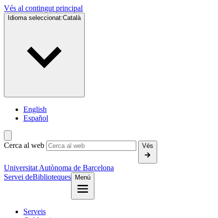
Vés al contingut principal
Idioma seleccionat:
Català
English
Español
Cerca al web
Vés
Universitat Autònoma de Barcelona
Servei de
Biblioteques
Menú
Serveis