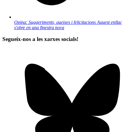
Opina: Suggeriments, queixes i felicitacions
Aquest enllaç
s'obre en una finestra nova
Segueix-nos a les xarxes socials!