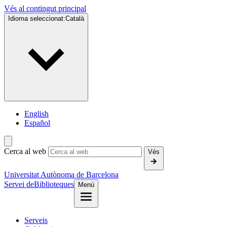
Vés al contingut principal
Idioma seleccionat:
Català
English
Español
Cerca al web
Vés
Universitat Autònoma de Barcelona
Servei de
Biblioteques
Menú
Serveis