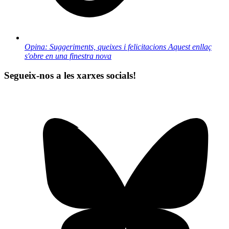
Opina: Suggeriments, queixes i felicitacions
Aquest enllaç
s'obre en una finestra nova
Segueix-nos a les xarxes socials!