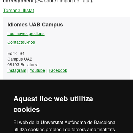
corresponent
(2% sobre l’import de l’ajut)
.
Tornar al llistat
Informació
Contacte
Idiomes UAB Campus
complementària
Les meves gestions
Contacteu-nos
Edifici B4
Campus UAB
08193 Bellaterra
Instagram
|
Youtube
|
Facebook
Tel. +34 93 581 13 25
Aquest lloc web utilitza
cookies
Idiomes UAB Campus
El web de la Universitat Autònoma de Barcelona
+34 93 581 13 25
utilitza cookies pròpies i de tercers amb finalitats