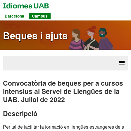
UAB
Idiomes
Ac
Barcelona
Campus
dir
a
Beques i ajuts
les
sec
Desp
Con
la
de
Convocatòria de beques per a cursos
nave
intensius al Servei de Llengües de la
li
UAB. Juliol de 2022
Descripció
Per tal de facilitar la formació en llengües estrangeres dels