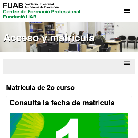
Cli
aq
pa
Acceso y matrícula
de
el
me
de
Fo
Despl
Trá
Pr
la
acad
Matrícula de 2o curso
Fu
naveg
UA
Consulta la fecha de matricula