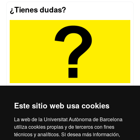
¿Tienes dudas?
Si tienes dudas, contacta con la gestión académica en
la siguiente dirección:
fp.fuab@uab.cat
o puedes
Este sitio web usa cookies
llamar al teléfono 935929710 o bien pedir
cita previa
.
La web de la Universitat Autònoma de Barcelona
utiliza cookies propias y de terceros con fines
técnicos y analíticos. Si desea más información,
Reconocimiento internacional de la excelencia