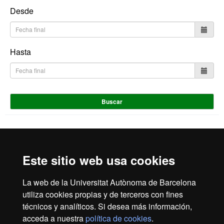
Desde
Hasta
Buscar
Inicio
Aviso Legal
Política de Privacidad
Este sitio web usa cookies
Canal interno de información
Protección de datos
Sobre la web
La web de la Universitat Autònoma de Barcelona
utiliza cookies propias y de terceros con fines
Fundació UAB | Universitat Autònoma de Barcelona
técnicos y analíticos. Si desea más información,
La Fundació Universitat Autònoma de Barcelona es una
acceda a nuestra
política de cookies
.