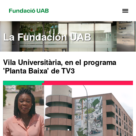
Cli
aq
pa
La Fundación UAB
de
el
me
de
Vila Universitària, en el programa
Fu
'Planta Baixa' de TV3
UA