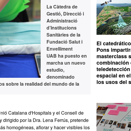
La Càtedra de
Gestió, Direcció i
Administració
d’Institucions
Sanitàries de la
Fundació Salut i
El catedrático
Envelliment
Pons impartir
UAB ha puesto en
masterclass s
combinación 
marcha un nuevo
teledetección
estudio,
espacial en e
denominado
los usos del 
s sobre la realidad del mundo de la
Unió Catalana d'Hospitals y el Consell de
y dirigido por la Dra. Lena Ferrús, pretende
s homogéneas, aflorar y hacer visibles los