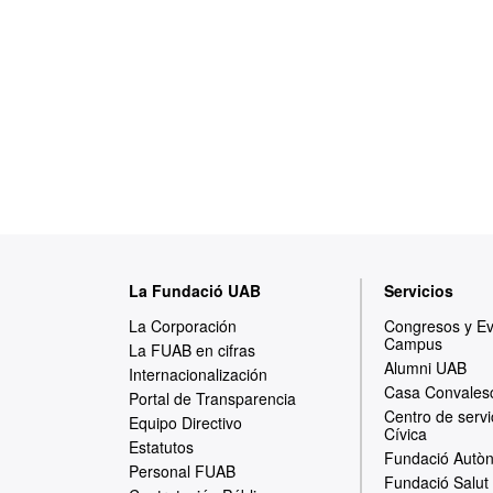
M
La Fundació UAB
Servicios
a
La Corporación
Congresos y E
Campus
p
La FUAB en cifras
Alumni UAB
Internacionalización
a
Casa Convales
Portal de Transparencia
Centro de servi
w
Equipo Directivo
Cívica
Estatutos
e
Fundació Autòn
Personal FUAB
Fundació Salut 