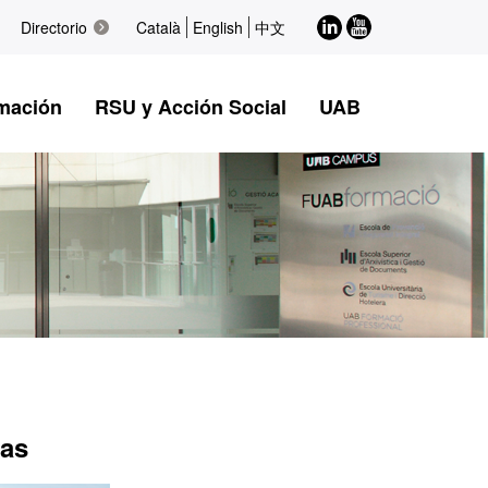
LinkedIn
Youtube
Directorio
Català
English
中文
mación
RSU y Acción Social
UAB
das