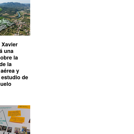
 Xavier
á una
obre la
de la
 aérea y
l estudio de
suelo