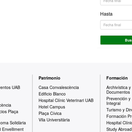
Hasta
Bus
Patrimonio
Formación
ventos UAB
Casa Convalescència
Archivística 
Documentos
Edificio Blanco
Prevención y
Hospital Clínic Veterinari UAB
Integral
cència
Hotel Campus
Turismo y Dir
cios Plaça
Plaça Cívica
Formación Pr
Vila Universitària
oma Solidària
Hospital Clíni
i Envelliment
Study Abroad