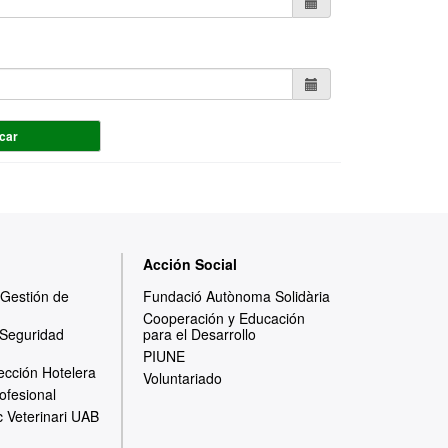
car
Acción Social
y Gestión de
Fundació Autònoma Solidària
Cooperación y Educación
 Seguridad
para el Desarrollo
PIUNE
ección Hotelera
Voluntariado
ofesional
c Veterinari UAB