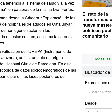
da tenemos al sistema de salud y a la vez
ma”, en palabras de la misma Dra. Ferrús.
El reto de la
icada desde la Cátedra, “Exploración de los
transformació
ca de hospitales de agudos en Catalunya”,
nueva master
políticas públ
ta de homogeneización en las
comunitario
ía en estos centros, así como la carencia
es.
na validación del IDREPA (Instrumento de
Avanzada), un instrumento de origen
Todas las 
 del Hospital Clínic de Barcelona. En este
recogida de datos sociodemográficos de las
Buscador de 
articipar en las fases posteriores del
Expresiones d
Desde