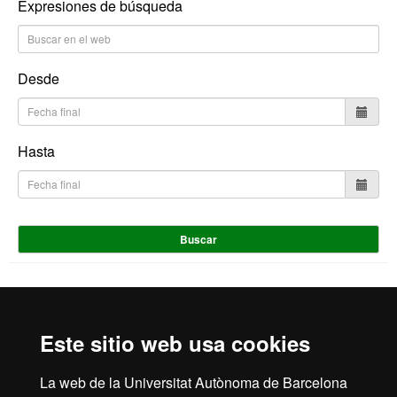
Expresiones de búsqueda
Desde
Hasta
Buscar
Inicio
Aviso Legal
Política de Privacidad
Este sitio web usa cookies
Canal interno de información
Protección de datos
Sobre la web
La web de la Universitat Autònoma de Barcelona