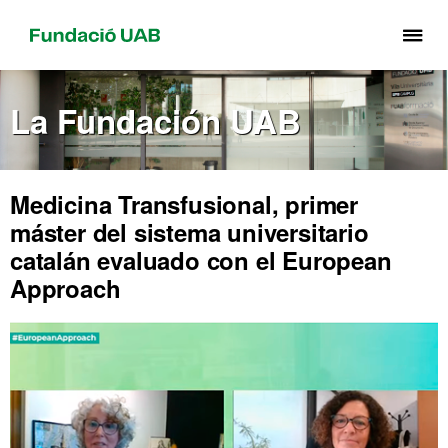
Cli
aq
pa
La Fundación UAB
de
el
me
de
Medicina Transfusional, primer
Fu
máster del sistema universitario
UA
catalán evaluado con el European
Approach