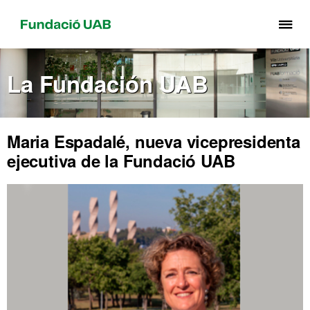
Cli
aq
pa
La Fundación UAB
de
el
me
de
Maria Espadalé, nueva vicepresidenta
Fu
ejecutiva de la Fundació UAB
UA