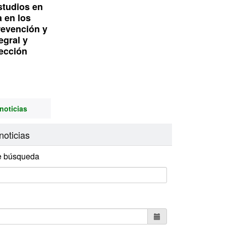
studios en
a en los
revención y
egral y
ección
noticias
noticias
e búsqueda