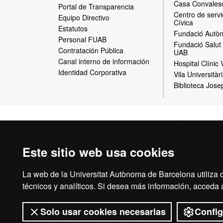
a
Casa Convales
Portal de Transparencia
Centro de servi
w
Equipo Directivo
Cívica
Estatutos
e
Fundació Autòn
Personal FUAB
Fundació Salut 
b
Contratación Pública
UAB
Canal interno de información
Hospital Clínic
Identidad Corporativa
Vila Universitàr
Biblioteca Jose
Inicio
Aviso Leg
Este sitio web usa cookies
La web de la Universitat Autònoma de Barcelona utiliza c
La Fundació Unive
técnicos y analíticos. Si desea más información, acceda
Autònoma de Bar
investigación y de
Solo usar cookies necesarias
Config
vinculados a la act