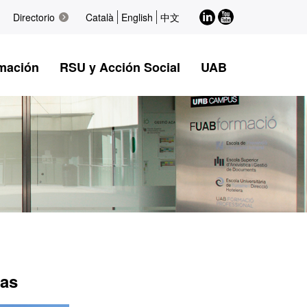
LinkedIn
Youtube
Directorio
Català
English
中文
mación
RSU y Acción Social
UAB
das