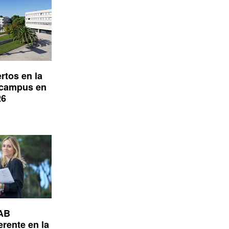
rtos en la
 campus en
26
UAB
erente en la