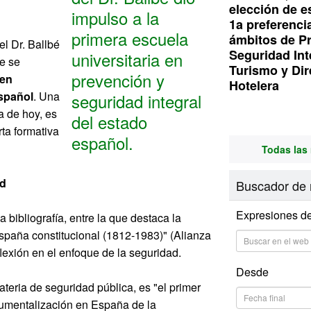
elección de e
impulso a la
1a preferenci
primera escuela
ámbitos de P
el Dr. Ballbé
Seguridad Int
universitaria en
e se
Turismo y Dir
prevención y
 en
Hotelera
español
. Una
seguridad integral
a de hoy, es
del estado
ta formativa
español.
Todas las 
ad
Buscador de 
Expresiones d
 bibliografía, entre la que destaca la
España constitucional (1812-1983)" (Alianza
lexión en el enfoque de la seguridad.
Desde
eria de seguridad pública, es "el primer
trumentalización en España de la