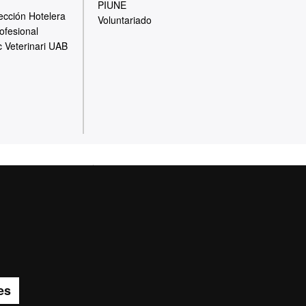
PIUNE
ección Hotelera
Voluntariado
ofesional
c Veterinari UAB
otección de datos
 de la Universitat
des docentes, de
gestión patrimonial
es
 público en general,