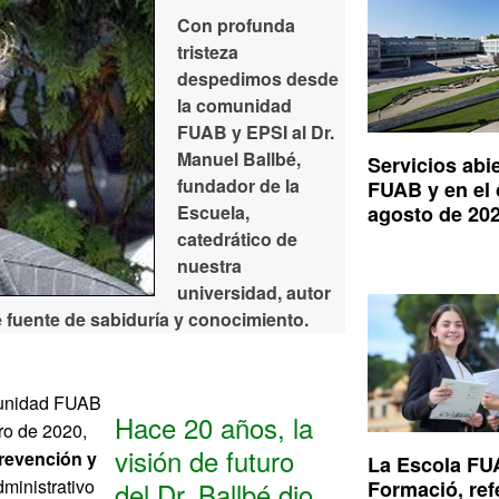
Con profunda
tristeza
despedimos desde
la comunidad
FUAB y EPSI al Dr.
Manuel Ballbé,
Servicios abie
fundador de la
FUAB y en el
Escuela,
agosto de 20
catedrático de
nuestra
universidad, autor
 fuente de sabiduría y conocimiento.
omunidad FUAB
Hace 20 años, la
ro de 2020,
visión de futuro
revención y
La Escola F
ministrativo
Formació, ref
del Dr. Ballbé dio