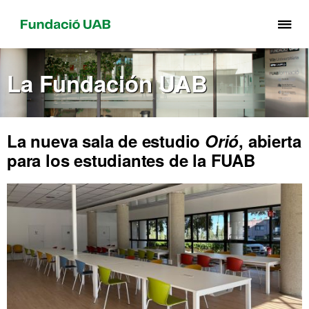
Cli
aq
pa
La Fundación UAB
de
el
me
de
La nueva sala de estudio
Orió
, abierta
Fu
para los estudiantes de la FUAB
UA